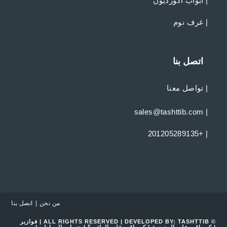
|
ابواب اكورديون
|
غرف نوم
اتصل بنا
|
تواصل معنا
sales@tashttib.com
|
+201205289135
|
من نحن
اتصل بنا
© ALL RIGHTS RESERVED | DEVELOPED BY:
TASHTTIB
|
فوازير
|
كم باقي على المدرسة
|
كم باقي على الراتب؟
|
حساب المواطن
|