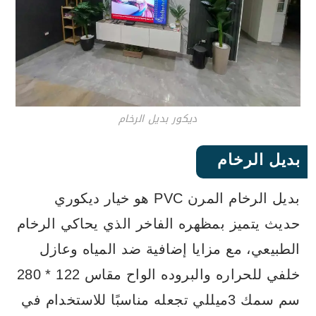
ديكور بديل الرخام
بديل الرخام
بديل الرخام المرن PVC هو خيار ديكوري
حديث يتميز بمظهره الفاخر الذي يحاكي الرخام
الطبيعي، مع مزايا إضافية ضد المياه وعازل
خلفي للحراره والبروده الواح مقاس 122 * 280
سم سمك 3ميللي تجعله مناسبًا للاستخدام في